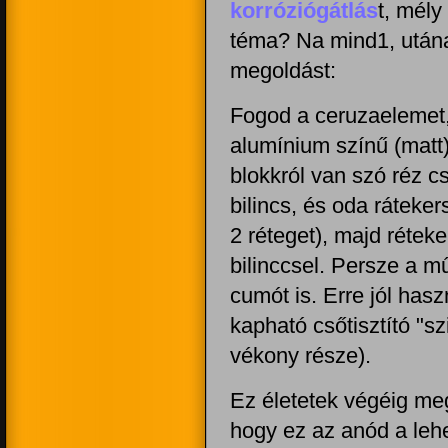
korróziógátlás
t, mély
téma? Na mind1, utánaj
megoldást:
Fogod a ceruzaelemet, 
alumínium színű (matt)
blokkról van szó réz c
bilincs, és oda ráteke
2 réteget), majd rétek
bilinccsel. Persze a műv
cumót is. Erre jól has
kapható csőtisztító "s
vékony része).
Ez életetek végéig megv
hogy ez az anód a lehe