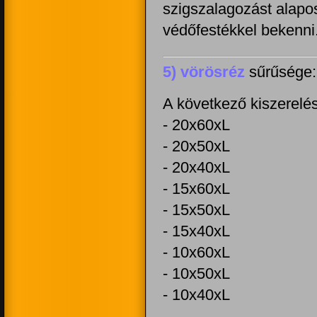
szigszalagozást alapos
védőfestékkel bekenni
5) vörösréz
sűrűsége:
A következő kiszerel
- 20x60xL
- 20x50xL
- 20x40xL
- 15x60xL
- 15x50xL
- 15x40xL
- 10x60xL
- 10x50xL
- 10x40xL