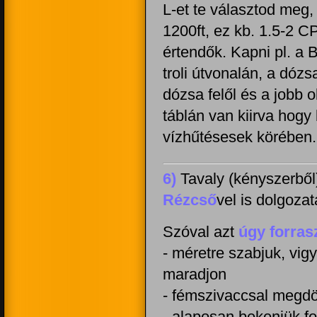
L-et te választod meg,
1200ft, ez kb. 1.5-2 C
értendők. Kapni pl. a 
troli útvonalán, a dóz
dózsa felől és a jobb o
táblán van kiirva hogy
vízhűtésesek körében.
6)
Tavaly (kényszerből)
Rézcső
vel is dolgoza
Szóval azt
úgy forras
- méretre szabjuk, vig
maradjon
- fémszivaccsal megdör