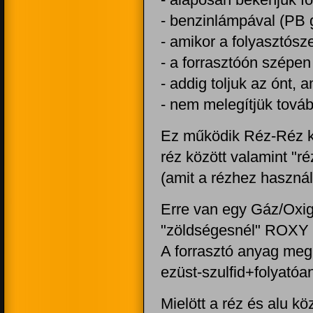
- alaposan bekenjük fo
- benzinlámpával (PB 
- amikor a folyasztósze
- a forrasztóón szépen
- addig toljuk az ónt, 
- nem melegítjük továb
Ez működik Réz-Réz k
réz között valamint "r
(amit a rézhez használ
Erre van egy Gáz/Oxig
"zöldségesnél" ROXY né
A forrasztó anyag meg
ezüst-szulfid+folyatóa
Mielött a réz és alu kö