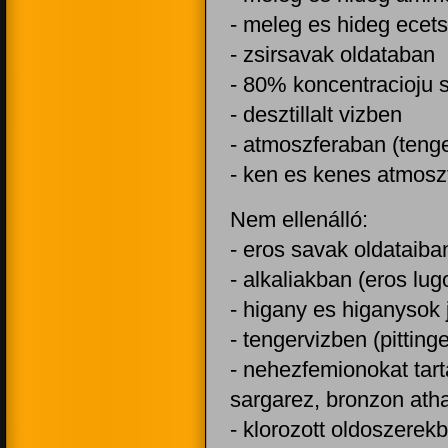
- meleg es hideg ecets
- zsirsavak oldataban
- 80% koncentracioju 
- desztillalt vizben
- atmoszferaban (tenger
- ken es kenes atmoszf
Nem ellenálló:
- eros savak oldataiba
- alkaliakban (eros lug
- higany es higanysok 
- tengervizben (pitting
- nehezfemionokat tart
sargarez, bronzon atha
- klorozott oldoszerek