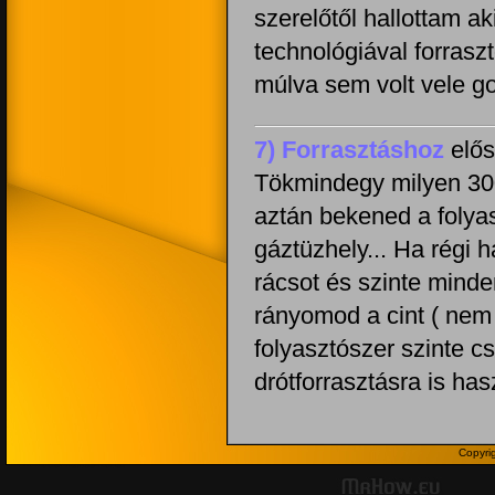
szerelőtől hallottam a
technológiával forrasz
múlva sem volt vele g
7) Forrasztáshoz
elős
Tökmindegy milyen 300F
aztán bekened a folyas
gáztüzhely... Ha régi
rácsot és szinte minden
rányomod a cint ( nem a
folyasztószer szinte 
drótforrasztásra is ha
Copyri