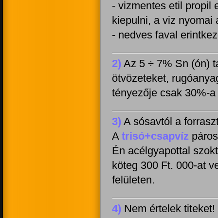
- vizmentes etil propil
kiepulni, a viz nyomai 
- nedves faval erintke
2)
Az 5 ÷ 7% Sn (ón) t
ötvözeteket, rugóanya
tényezője csak 30%-a (
3)
A sósavtól a forraszt
A
trisó+csapvíz
páros
Én acélgyapottal szok
köteg 300 Ft. 000-at v
felületen.
4)
Nem értelek titeket