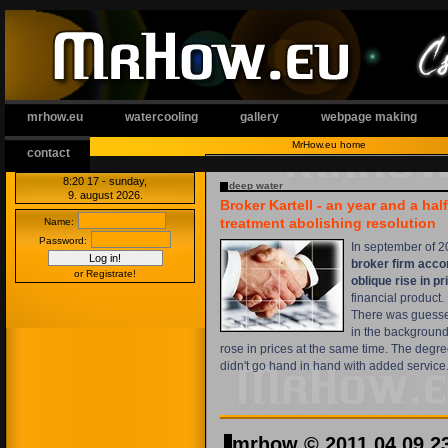
mrhow.eu
watercooling
gallery
webpage making
MrHow.eu home
contact
8:20:18
- sunday,
deep water
9. august 2026.
Broker Kartell - an year and a hal
treatment abolishing resolution
Name:
Password:
In september of 
broker firm acc
or Registrate!
oblique rise in pr
financial product.
There was guessed
in the background, 
rose in prices at the same time. The degree
didn't go hand in hand with added service
mrhow © 2011.04.09 2