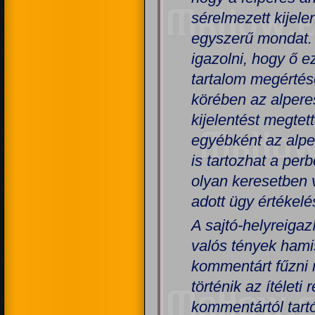
sérelmezett kijele
egyszerű mondat. 
igazolni, hogy ő e
tartalom megértésé
körében az alperest
kijelentést megte
egyébként az alpe
is tartozhat a per
olyan keresetben 
adott ügy értékel
A sajtó-helyreigaz
valós tények hami
kommentárt fűzni 
történik az ítélet
kommentártól tart