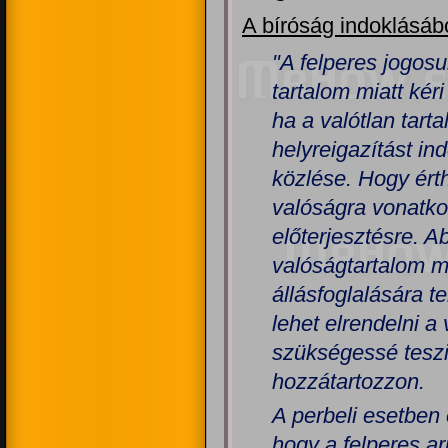
A bíróság indoklásábó
"A felperes jogos
tartalom miatt kér
ha a valótlan tar
helyreigazítást in
közlése. Hogy érth
valóságra vonatko
előterjesztésre. A
valóságtartalom m
állásfoglalására t
lehet elrendelni 
szükségessé teszi
hozzátartozzon.
A perbeli esetben
hogy a felperes ar