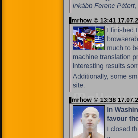
inkább Ferenc Pétert, 
mrhow © 13:41 17.07.
I finished 
browserabl
much to be
machine translation 
interesting results so
Additionally, some sm
site.
mrhow © 13:38 17.07.
In Washin
favour the
I closed th