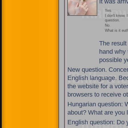
It was arr
Yes.
I don't know. I
question.
No.
What is it eu
The result 
hand why t
possible y
New question. Concer
English language. Beca
the website for a voter
browsers to receive ot
Hungarian question: W
about? What are you lo
English question: Do y