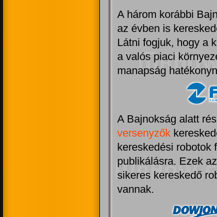
A három korábbi Baj
az évben is keresked
Látni fogjuk, hogy a 
a valós piaci környez
manapság hatékonyn
A Bajnokság alatt ré
versenyzők
kereskedé
kereskedési robotok f
publikálásra. Ezek a
sikeres kereskedő ro
vannak.