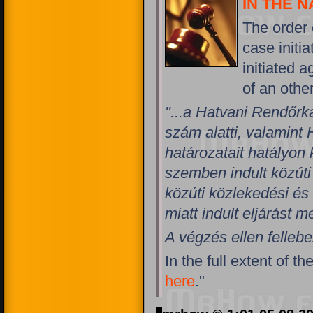
IN THE 
The order
case initia
initiated 
of an othe
"...a Hatvani Rendőrk
szám alatti, valamint 
határozatait hatályon 
szemben indult közúti
közúti közlekedési és
miatt indult eljárást m
A végzés ellen felleb
In the full extent of 
here
."