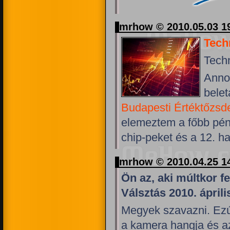
mrhow © 2010.05.03 1
Tech
Tech
Anno 
bele
Budapesti Értéktőzsd
elemeztem a főbb pénz
chip-peket és a 12. h
mrhow © 2010.04.25 1
Ön az, aki múltkor f
Válsztás 2010. áprili
Megyek szavazni. Ezú
a kamera hangja és az