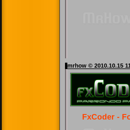
mrhow © 2010.10.15 1
FxCoder - F