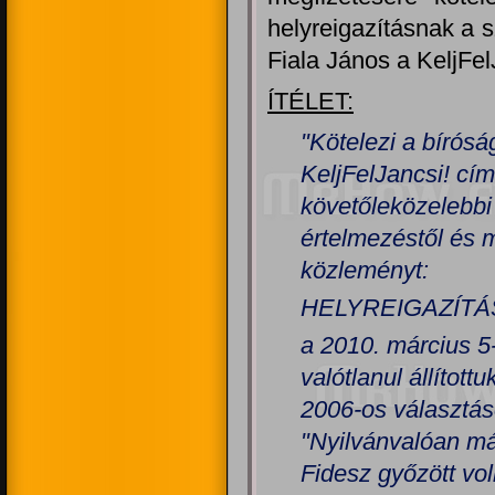
helyreigazításnak a s
Fiala János a KeljFel
ÍTÉLET:
"Kötelezi a bírósá
KeljFelJancsi! cí
követőleközelebbi
értelmezéstől és 
közleményt:
HELYREIGAZÍTÁ
a 2010. március 5
valótlanul állított
2006-os választás
"Nyilvánvalóan má
Fidesz győzött vo