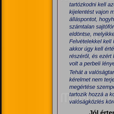
tartózkodni kell a
kijelentést vajon m
álláspontot, hogyh
számtalan sajtófó
eldöntse, melyikk
Felvételekkel kell
akkor úgy kell ért
részéről, és ezért 
volt a perbeli lény
Tehát a valóságtar
kérelmet nem terje
megértése szempon
tartozik hozzá a 
valóságközlés kör
Jól érte