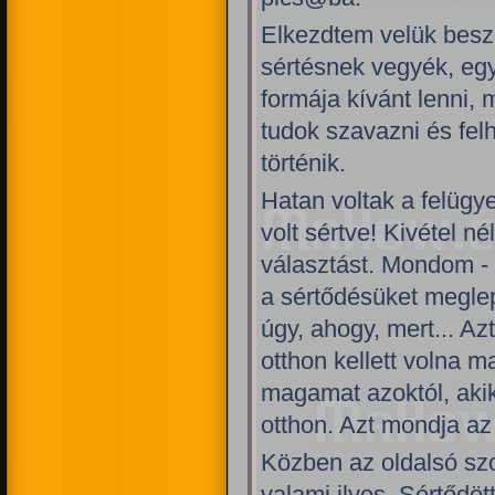
Elkezdtem velük besz
sértésnek vegyék, eg
formája kívánt lenni, 
tudok szavazni és fe
történik.
Hatan voltak a felügy
volt sértve! Kivétel 
választást. Mondom - 
a sértődésüket meglep
úgy, ahogy, mert... Az
otthon kellett volna 
magamat azoktól, aki
otthon. Azt mondja az
Közben az oldalsó szo
valami ilyes. Sértődö