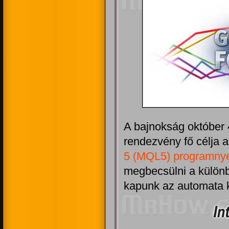
A bajnokság október 
rendezvény fő célja 
5 (MQL5) programny
megbecsülni a különb
kapunk az automata k