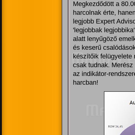
Megkezdődött a 80.0
harcolnak érte, hane
legjobb Expert Adviso
'legjobbak legjobbika
alatt lenyűgöző emel
és keserű csalódások
készítőik felügyelet
csak tudnak. Merész 
az indikátor-rendsze
harcban!