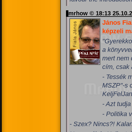
mrhow © 18:13 25.10.
János Fia
képzeli m
"Gyerekko
a könyvve
mert nem d
cím, csak 
- Tessék m
MSZP"-s c
KeljFelJa
- Azt tudj
- Politika
- Szex? Nincs?! Kala