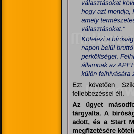
választásokat köve
hogy azt mondja, 
amely természetes
választásokat."
Kötelezi a bíróság
napon belül bruttó
perköltséget. Felh
államnak az APEH
külön felhívására 
Ezt követően Szik
fellebbezéssel élt.
Az ügyet másodfok
tárgyalta. A bírósá
adott, és a Start M
megfizetésére kötel