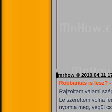
mrhow © 2010.04.11 1
Robbantás is lesz? - 
Rajzoltam valami szé
Le szerettem volna f
nyomta meg, végül cs