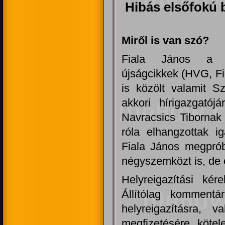
Hibás elsőfokú b
Miről is van szó?
Fiala János a r
újságcikkek (HVG, Fi
is közölt valamit S
akkori hírigazgatój
Navracsics Tibornak 
róla elhangzottak ig
Fiala János megprób
négyszemközt is, de ő
Helyreigazítási kér
Állítólag kommentá
helyreigazításra, 
megfizetésére kötel