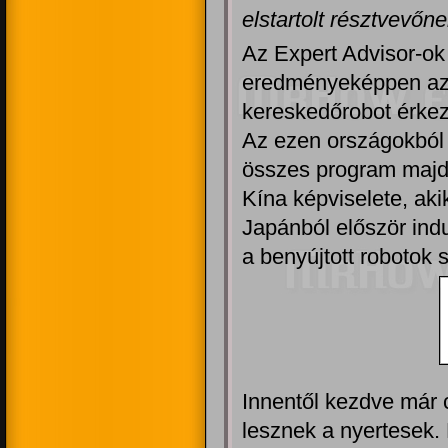
elstartolt résztvevőne
Az Expert Advisor-ok 
eredményeképpen az 
kereskedőrobot érkez
Az ezen országokból 
összes program majdn
Kína képviselete, ak
Japánból először indu
a benyújtott robotok s
Innentől kezdve már c
lesznek a nyertesek. 