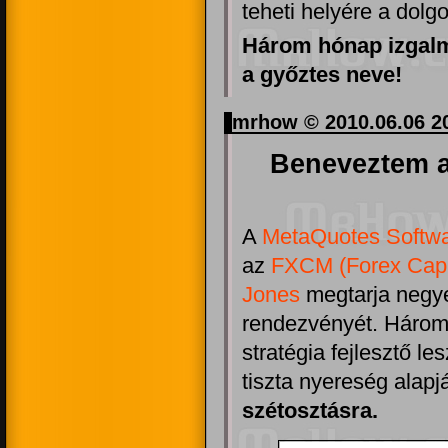
teheti helyére a dolgo
Három hónap izgalma
a győztes neve!
mrhow © 2010.06.06 2
Beneveztem 
A
MetaQuotes Softwa
az
FXCM (Forex Capi
Jones
megtarja negy
rendezvényét. Három 
stratégia fejlesztő le
tiszta nyereség alapj
szétosztásra.