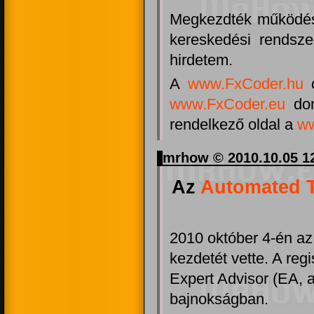
Megkezdték működés
kereskedési rendsze
hirdetem.
A
www.FxCoder.hu
c
www.FxCoder.eu
dom
rendelkező oldal a
w
mrhow © 2010.10.05 1
Az
Automated 
2010 október 4-én a
kezdetét vette. A regi
Expert Advisor (EA, 
bajnokságban.