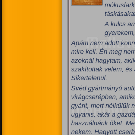
mókusfark
táskásakat
A kulcs ar
gyerekem, 
Apám nem adott könny
mire kell. Én meg nem
azoknál hagytam, aki
szakítottak velem, és
Sikertelenül.
Svéd gyártmányú autó
virágcserépben, amiko
gyárit, mert nélkülük
ugyanis, akár a gazdá
használnánk őket. Mer
nekem. Hagyott cserb