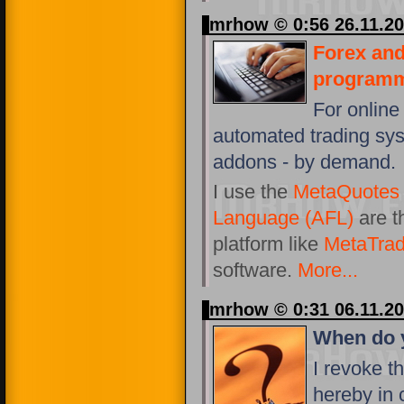
mrhow © 0:56 26.11.2
Forex and
program
For online
automated trading syst
addons - by demand.
I use the
MetaQuotes
Language (AFL)
are t
platform like
MetaTrad
software.
More...
mrhow © 0:31 06.11.2
When do y
I revoke t
hereby in 