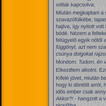
voltak kapcsolva.
Miután megkaptam a s
szavazófülkébe, tapas
hajtva, így nyitott vo
bódé. Nézem a feltek
felügyelő egyik nőtől 
függönyt, azt nem sza
csúnya dolgokat rajzo
Mondom:
Tudom, én v
Elkezdtem alkotni. Ez
Kifelé jövet, miután 
hogy ki döntött arról,
idős ember csak annyi
Akkor?!
- hangzott a 
pics@ba.