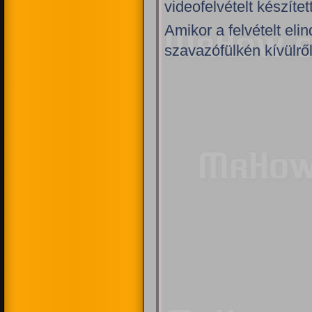
videofelvételt készíte
Amikor a felvételt eli
szavazófülkén kívülről