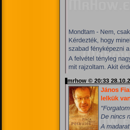
Mondtam - Nem, csak 
Kérdezték, hogy mine
szabad fényképezni a
A felvétel tényleg na
mit rajzoltam. Akit érd
mrhow © 20:33 28.10.
János Fia
lelkük va
"Forgatom
De nincs n
A madarat