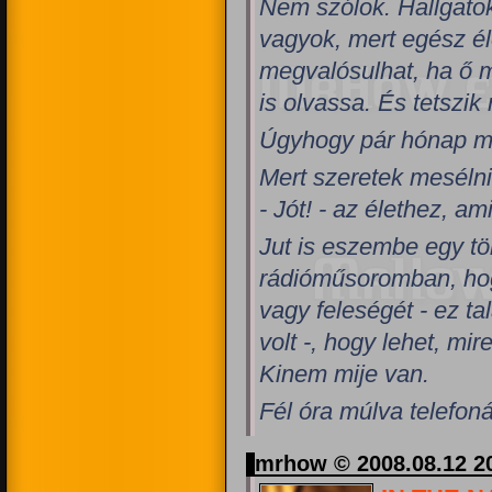
Nem szólok. Hallgato
vagyok, mert egész él
megvalósulhat, ha ő 
is olvassa. És tetszik 
Úgyhogy pár hónap múl
Mert szeretek mesélni
- Jót! - az élethez, 
Jut is eszembe egy tö
rádióműsoromban, hog
vagy feleségét - ez t
volt -, hogy lehet, mi
Kinem mije van.
Fél óra múlva telefoná
mrhow © 2008.08.12 2