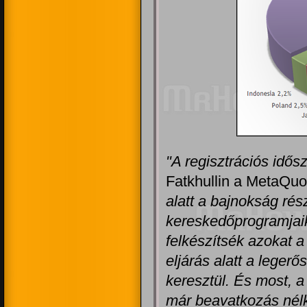
"A regisztrációs idős
Fatkhullin a MetaQuo
alatt a bajnokság rés
kereskedőprogramjaika
felkészítsék azokat a 
eljárás alatt a leger
keresztül. És most, a
már beavatkozás nél